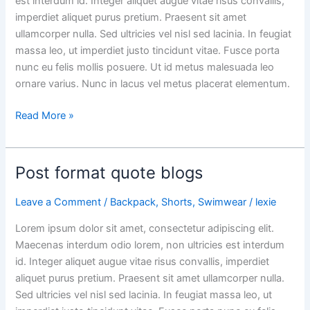
est interdum id. Integer aliquet augue vitae risus convallis,
imperdiet aliquet purus pretium. Praesent sit amet
ullamcorper nulla. Sed ultricies vel nisl sed lacinia. In feugiat
massa leo, ut imperdiet justo tincidunt vitae. Fusce porta
nunc eu felis mollis posuere. Ut id metus malesuada leo
ornare varius. Nunc in lacus vel metus placerat elementum.
Read More »
Post format quote blogs
Post
format
Leave a Comment
/
Backpack
,
Shorts
,
Swimwear
/
lexie
quote
blogs
Lorem ipsum dolor sit amet, consectetur adipiscing elit.
Maecenas interdum odio lorem, non ultricies est interdum
id. Integer aliquet augue vitae risus convallis, imperdiet
aliquet purus pretium. Praesent sit amet ullamcorper nulla.
Sed ultricies vel nisl sed lacinia. In feugiat massa leo, ut