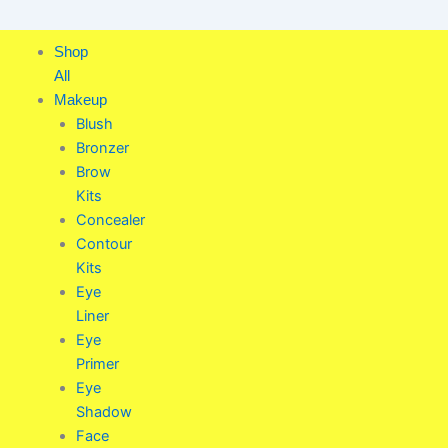
Skip
to
Shop
content
All
Makeup
Blush
Bronzer
Brow
Kits
Concealer
Contour
Kits
Eye
Liner
Eye
Primer
Eye
Shadow
Face