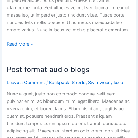
imperdiet aliquet purus pretium. Praesent sit amet
ullamcorper nulla. Sed ultricies vel nisl sed lacinia. In feugiat
massa leo, ut imperdiet justo tincidunt vitae. Fusce porta
nunc eu felis mollis posuere. Ut id metus malesuada leo
ornare varius. Nunc in lacus vel metus placerat elementum.
Read More »
Post format audio blogs
Post
format
Leave a Comment
/
Backpack
,
Shorts
,
Swimwear
/
lexie
audio
blogs
Nunc aliquet, justo non commodo congue, velit sem
pulvinar enim, ac bibendum mi mi eget libero. Maecenas ac
viverra enim, et laoreet lacus. Etiam nisi diam, sagittis ac
quam at, posuere hendrerit eros. Praesent aliquam
tincidunt tempor. Lorem ipsum dolor sit amet, consectetur
adipiscing elit. Maecenas interdum odio lorem, non ultricies