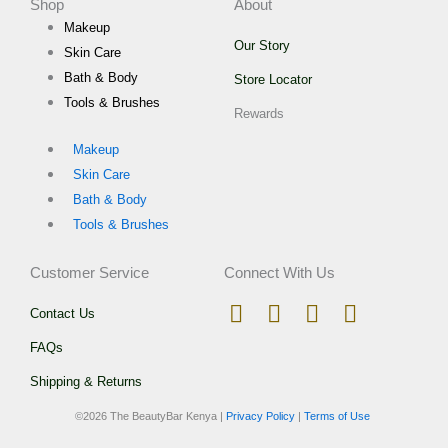
Shop
About
Makeup
Our Story
Skin Care
Bath & Body
Store Locator
Tools & Brushes
Rewards
Makeup
Skin Care
Bath & Body
Tools & Brushes
Customer Service
Connect With Us
I
T
F
W
Contact Us
n
i
a
h
FAQs
s
k
c
a
t
t
e
t
Shipping & Returns
a
o
b
s
©
2026 The BeautyBar Kenya |
Privacy Policy
|
Terms of Use
g
k
o
a