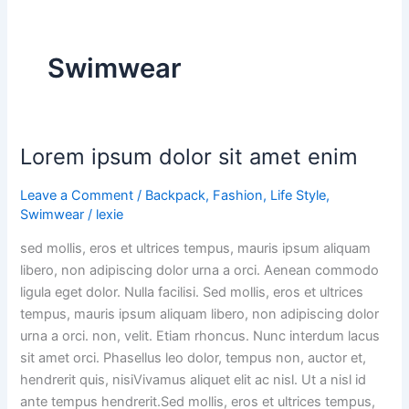
Swimwear
Lorem ipsum dolor sit amet enim
Lorem
ipsum
Leave a Comment
/
Backpack
,
Fashion
,
Life Style
,
dolor
Swimwear
/
lexie
sit
amet
sed mollis, eros et ultrices tempus, mauris ipsum aliquam
enim
libero, non adipiscing dolor urna a orci. Aenean commodo
ligula eget dolor. Nulla facilisi. Sed mollis, eros et ultrices
tempus, mauris ipsum aliquam libero, non adipiscing dolor
urna a orci. non, velit. Etiam rhoncus. Nunc interdum lacus
sit amet orci. Phasellus leo dolor, tempus non, auctor et,
hendrerit quis, nisiVivamus aliquet elit ac nisl. Ut a nisl id
ante tempus hendrerit.Sed mollis, eros et ultrices tempus,