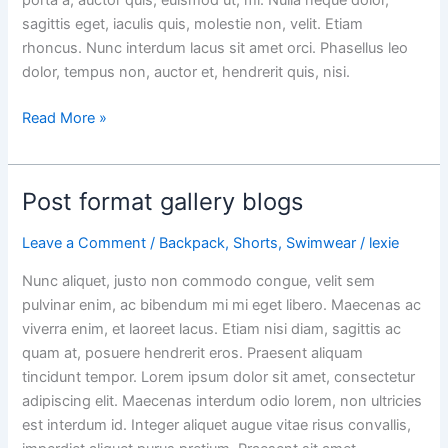
porta a, auctor quis, euismod ut, mi. Nulla neque dolor,
sagittis eget, iaculis quis, molestie non, velit. Etiam
rhoncus. Nunc interdum lacus sit amet orci. Phasellus leo
dolor, tempus non, auctor et, hendrerit quis, nisi.
Read More »
Post format gallery blogs
Post
format
Leave a Comment
/
Backpack
,
Shorts
,
Swimwear
/
lexie
gallery
blogs
Nunc aliquet, justo non commodo congue, velit sem
pulvinar enim, ac bibendum mi mi eget libero. Maecenas ac
viverra enim, et laoreet lacus. Etiam nisi diam, sagittis ac
quam at, posuere hendrerit eros. Praesent aliquam
tincidunt tempor. Lorem ipsum dolor sit amet, consectetur
adipiscing elit. Maecenas interdum odio lorem, non ultricies
est interdum id. Integer aliquet augue vitae risus convallis,