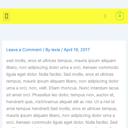
Skip
to
0
content
Skin Care
Bath & Body
Tools & Brushes
Leave a Comment
/ By
lexie
/
April 19, 2017
s
ed mollis, eros et ultrices tempus, mauris ipsum aliquam
libero, non adipiscing dolor urna a orci. Aenean commodo
ligula eget dolor. Nulla facilisi. Sed mollis, eros et ultrices
tempus, mauris ipsum aliquam libero, non adipiscing dolor
urna a orci. non, velit. Etiam rhoncus. Nunc interdum lacus
sit amet orci. Phasellus leo dolor, tempus non, auctor et,
hendrerit quis, nisiVivamus aliquet elit ac nisl. Ut a nisl id
ante tempus hendrerit.Sed mollis, eros et ultrices tempus,
mauris ipsum aliquam libero, non adipiscing dolor urna a
orci. Aenean commodo ligula eget dolor. Nulla facilisi. Sed